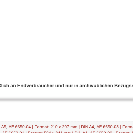
ßlich an Endverbraucher und nur in archivüblichen Bezug
N A5
,
AE 6650-04 | Format: 210 x 297 mm | DIN A4
,
AE 6650-03 | Form
,
AE 6650-01 | Format: 594 x 841 mm | DIN A1
,
AE 6650-00 | Format: 