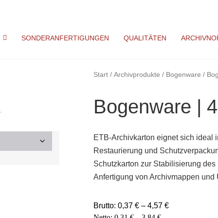
SONDERANFERTIGUNGEN
QUALITÄTEN
ARCHIVNO
Start
/
Archivprodukte
/
Bogenware
/ Bog
Bogenware | 4
.
ETB-Archivkarton eignet sich ideal 
Restaurierung und Schutzverpackun
Schutzkarton zur Stabilisierung des 
Anfertigung von Archivmappen und 
Brutto:
0,37
€
–
4,57
€
Netto:
0,31
€
–
3,84
€