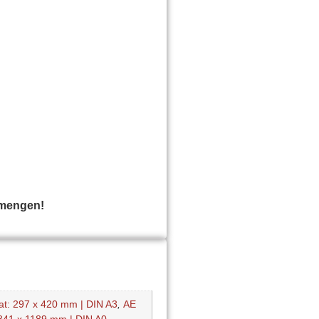
smengen!
at: 297 x 420 mm | DIN A3
,
AE
841 x 1189 mm | DIN A0