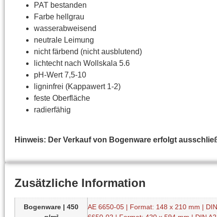
PAT bestanden
Farbe hellgrau
wasserabweisend
neutrale Leimung
nicht färbend (nicht ausblutend)
lichtecht nach Wollskala 5.6
pH-Wert 7,5-10
ligninfrei (Kappawert 1-2)
feste Oberfläche
radierfähig
Hinweis:
Der Verkauf von Bogenware erfolgt ausschlie
Zusätzliche Information
Bogenware | 450
AE 6650-05 | Format: 148 x 210 mm | DI
g/m²
6650-02 | Format: 420 x 594 mm | DIN A2