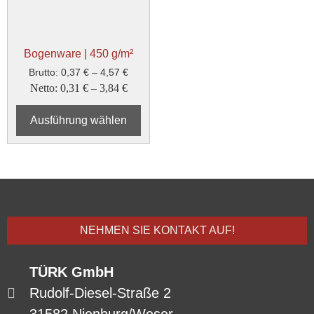
Bogenware | 450 g/m²
Brutto:
0,37
€
–
4,57
€
Netto:
0,31
€
–
3,84
€
Ausführung wählen
NEHMEN SIE KONTAKT AUF!
TÜRK GmbH
Rudolf-Diesel-Straße 2
31582 Nienburg/Weser