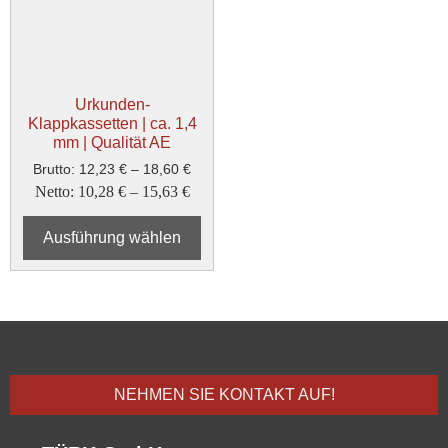
Urkunden-
Klappkassetten | ca. 1,4
mm | Qualität AE
Brutto:
12,23
€
–
18,60
€
Netto:
10,28
€
–
15,63
€
Ausführung wählen
NEHMEN SIE KONTAKT AUF!