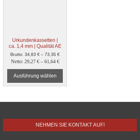
Urkundenkassetten |
ca. 1,4 mm | Qualität AE
Brutto:
34,83
€
–
73,35
€
Netto:
29,27
€
–
61,64
€
Ausführung wählen
NEHMEN SIE KONTAKT AUF!