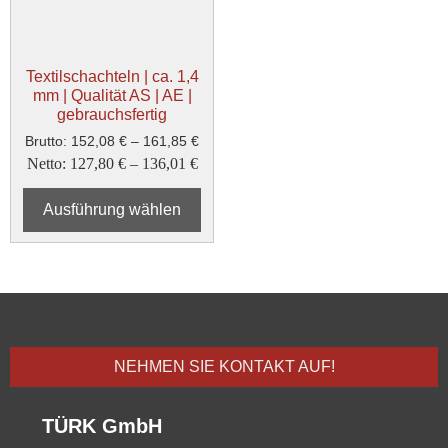
Textilschachteln | ca. 1,4
mm | Qualität AS | AE |
gebrauchsfertig
Brutto:
152,08
€
–
161,85
€
Netto:
127,80
€
–
136,01
€
Ausführung wählen
NEHMEN SIE KONTAKT AUF!
TÜRK GmbH