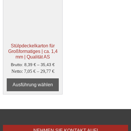
Stülpdeckelkarton für
Großformatiges | ca. 1,4
mm | Qualität AS
Brutto:
8,39
€
–
35,43
€
Netto:
7,05
€
–
29,77
€
Ausführung wählen
NEHMEN SIE KONTAKT AUF!