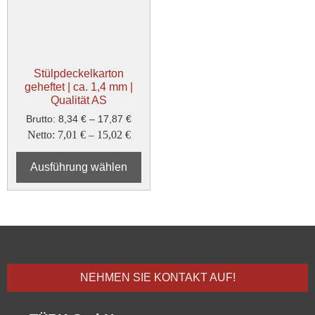
Stülpdeckelkarton
geheftet | ca. 1,4 mm |
Qualität AS
Brutto:
8,34
€
–
17,87
€
Netto:
7,01
€
–
15,02
€
Ausführung wählen
NEHMEN SIE KONTAKT AUF!