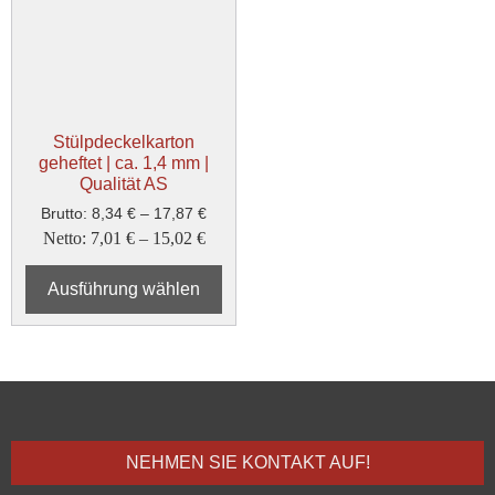
Stülpdeckelkarton
geheftet | ca. 1,4 mm |
Qualität AS
Brutto:
8,34
€
–
17,87
€
Netto:
7,01
€
–
15,02
€
Ausführung wählen
NEHMEN SIE KONTAKT AUF!