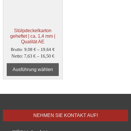
Stülpdeckelkarton
geheftet | ca. 1,4 mm |
Qualität AE
Brutto:
9,08
€
–
19,64
€
Netto:
7,63
€
–
16,50
€
Ausführung wählen
NEHMEN SIE KONTAKT AUF!