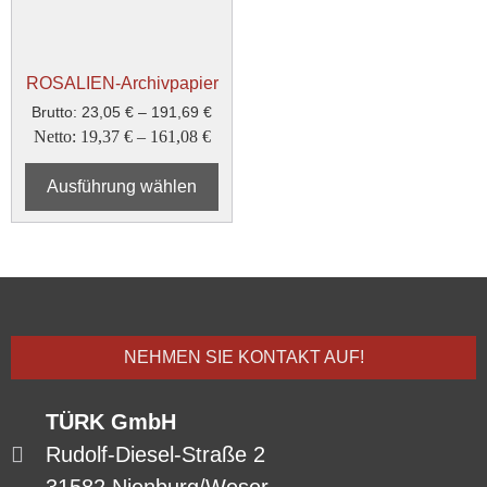
ROSALIEN-Archivpapier
Brutto:
23,05
€
–
191,69
€
Netto:
19,37
€
–
161,08
€
Ausführung wählen
NEHMEN SIE KONTAKT AUF!
TÜRK GmbH
Rudolf-Diesel-Straße 2
31582 Nienburg/Weser