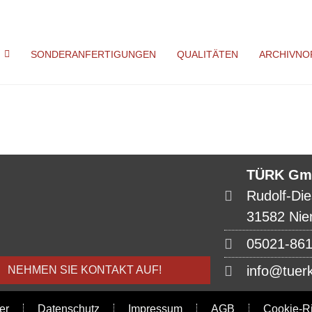
SONDERANFERTIGUNGEN
QUALITÄTEN
ARCHIVNO
TÜRK Gm
Rudolf-Die
31582 Nie
05021-86
info@tuer
NEHMEN SIE KONTAKT AUF!
er
Datenschutz
Impressum
AGB
Cookie-Ri