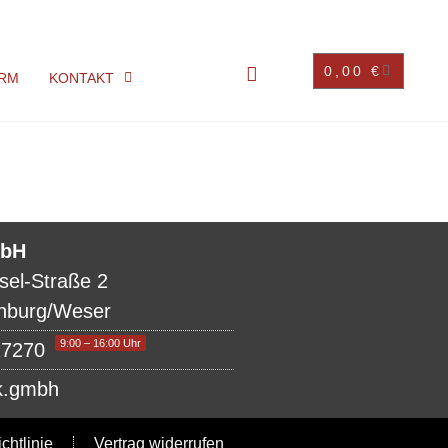
0,00
€
RM
KONTAKT
bH
sel-Straße 2
nburg/Weser
9:00 – 16:00 Uhr
17270
k.gmbh
chtlinie
Vertrag widerrufen