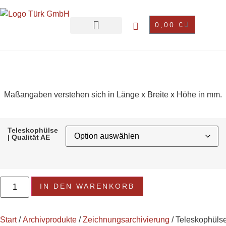
0,00
€
Maßangaben verstehen sich in Länge x Breite x Höhe in mm.
Teleskophülse
| Qualität AE
IN DEN WARENKORB
Start
/
Archivprodukte
/
Zeichnungsarchivierung
/ Teleskophüls