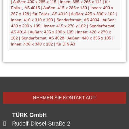
| Außen: 400 x 285 x 115 | Innen: 385 x 265 x 112 | für
Folio+
,
AS 4015 | Außen: 415 x 285 x 130 | Innen: 400 x
267 x 128 | für Folio+
,
AS 4010 | Außen: 425 x 330 x 102 |
Innen: 410 x 310 x 100 | Sonderformat
,
AS 4004 | Außen:
430 x 290 x 105 | Innen: 415 x 270 x 102 | Sonderformat
,
AS 4014 | Außen: 435 x 290 x 105 | Innen: 420 x 270 x
102 | Sonderformat
,
AS 4028 | Außen: 440 x 355 x 105 |
Innen: 430 x 340 x 102 | für DIN A3
NEHMEN SIE KONTAKT AUF!
TÜRK GmbH
Rudolf-Diesel-Straße 2