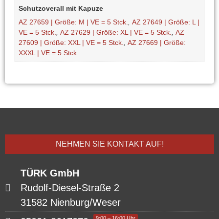
Schutzoverall mit Kapuze
AZ 27659 | Größe: M | VE = 5 Stck.
,
AZ 27649 | Größe: L |
VE = 5 Stck.
,
AZ 27629 | Größe: XL | VE = 5 Stck.
,
AZ
27609 | Größe: XXL | VE = 5 Stck.
,
AZ 27669 | Größe:
XXXL | VE = 5 Stck.
NEHMEN SIE KONTAKT AUF!
TÜRK GmbH
Rudolf-Diesel-Straße 2
31582 Nienburg/Weser
9:00 – 16:00 Uhr