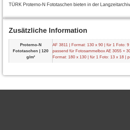
TÜRK Proterno-N Fototaschen bieten in der Langzeitarchiv
Zusätzliche Information
Proterno-N
AF 3811 | Format: 130 x 90 | für 1 Foto:
Fototaschen | 120
passend für Fotosammelbox AE 3055 + 3
g/m²
Format: 180 x 130 | für 1 Foto: 13 x 18 