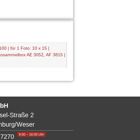
00 | für 1 Foto: 10 x 15 |
 Fotosammelbox AE 3052
,
AF 3815 |
bH
sel-Straße 2
nburg/Weser
9:00 – 16:00 Uhr
17270