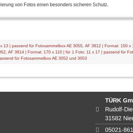
ierung von Fotos einen besonders sicheren Schutz.
 9 x 13 | passend für Fotosammelbox AE 3055
,
AF 3812 | Format: 150 x 1
052
,
AF 3814 | Format: 170 x 110 | für 1 Foto: 11 x 17 | passend für
| passend für Fotosammelbox AE 3052 und 3053
TÜRK Gm
Rudolf-Die
31582 Nie
05021-86