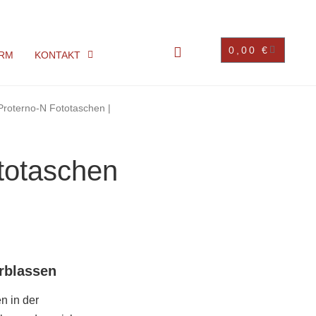
0,00
€
RM
KONTAKT
Proterno-N Fototaschen |
totaschen
rblassen
n in der