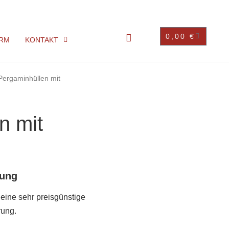
0,00
€
RM
KONTAKT
Pergaminhüllen mit
n mit
nung
eine sehr preisgünstige
rung.