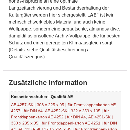
hohe Ansprüche an eine optimale
Langzeitarchivierung und Bestandserhaltung der
Kulturgüter werden hier sichergestellt.
„AE“
ist kein
mehrschichtverklebtes Material und auch keine
Wellpappe, sondern eine gegautschte, atmungsaktive,
dampfdiffusionsoffene Archiv-Vollpappe, die für besten
Schutz und einen geregelten Klimaausgleich sorgt
(Details: siehe Qualitätsbeschreibung /
Qualitätszeugnis).
Zusätzliche Information
Kassettenschuber | Qualität AE
AE 4257-SK | 308 x 225 x 95 | für Frontklappenkarton AE
4257 | für DIN A4
,
AE 4252-SK | 322 x 253 x 105 | für
Frontklappenkarton AE 4252 | für DIN A4
,
AE 4251-SK |
330 x 235 x 95 | für Frontklappenkarton AE 4251 | für DIN
A4
,
AE 4253-SK | 370 x 265 x 95 | für Frontklappenkarton