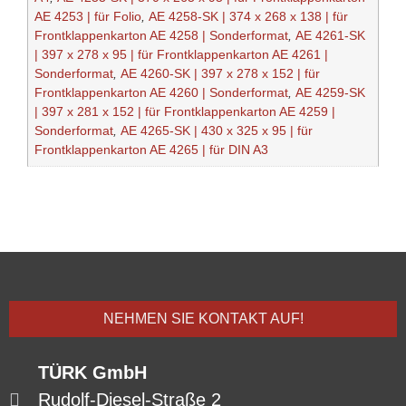
AE 4253 | für Folio
,
AE 4258-SK | 374 x 268 x 138 | für
Frontklappenkarton AE 4258 | Sonderformat
,
AE 4261-SK
| 397 x 278 x 95 | für Frontklappenkarton AE 4261 |
Sonderformat
,
AE 4260-SK | 397 x 278 x 152 | für
Frontklappenkarton AE 4260 | Sonderformat
,
AE 4259-SK
| 397 x 281 x 152 | für Frontklappenkarton AE 4259 |
Sonderformat
,
AE 4265-SK | 430 x 325 x 95 | für
Frontklappenkarton AE 4265 | für DIN A3
NEHMEN SIE KONTAKT AUF!
TÜRK GmbH
Rudolf-Diesel-Straße 2