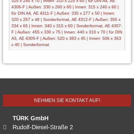
325 x 245 x 70 | Innen: 310 x 225 x 65 | für DIN A4
,
AE
4306-F | Außen: 330 x 260 x 65 | Innen: 315 x 240 x 60 |
für DIN A4
,
AE 4311-F | Außen: 335 x 277 x 50 | Innen:
320 x 257 x 48 | Sonderformat
,
AE 4312-F | Außen: 355 x
334 x 65 | Innen: 340 x 315 x 60 | Sonderformat
,
AE 4307-
F | Außen: 455 x 330 x 75 | Innen: 440 x 310 x 70 | für DIN
A3
,
AE 4309-F | Außen: 520 x 383 x 45 | Innen: 506 x 363
x 40 | Sonderformat
NEHMEN SIE KONTAKT AUF!
TÜRK GmbH
Rudolf-Diesel-Straße 2