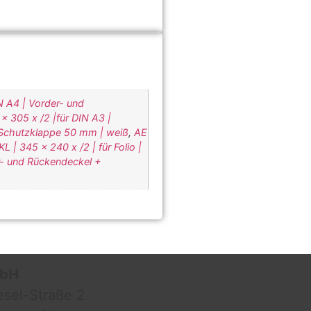
N A4 | Vorder- und
x 305 x /2 |für DIN A3 |
+ Schutzklappe 50 mm | weiß
,
AE
L | 345 x 240 x /2 | für Folio |
r- und Rückendeckel +
mbH
esel-Straße 2