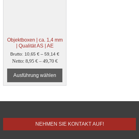
Objektboxen | ca. 1,4 mm
| Qualität AS | AE
Brutto:
10,65
€
–
59,14
€
Netto:
8,95
€
–
49,70
€
Ausführung wählen
NEHMEN SIE KONTAKT AUF!