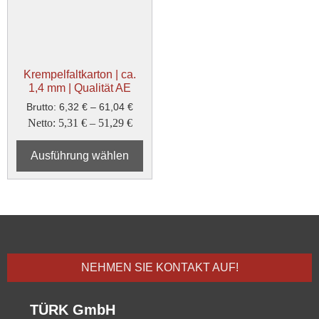
Krempelfaltkarton | ca.
1,4 mm | Qualität AE
Brutto:
6,32
€
–
61,04
€
Netto:
5,31
€
–
51,29
€
Ausführung wählen
NEHMEN SIE KONTAKT AUF!
TÜRK GmbH