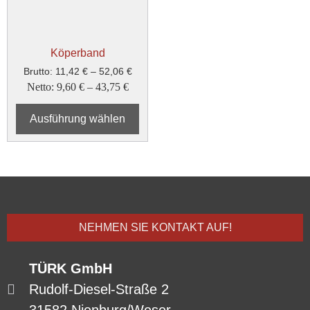
Köperband
Brutto:
11,42
€
–
52,06
€
Netto:
9,60
€
–
43,75
€
Ausführung wählen
NEHMEN SIE KONTAKT AUF!
TÜRK GmbH
Rudolf-Diesel-Straße 2
31582 Nienburg/Weser