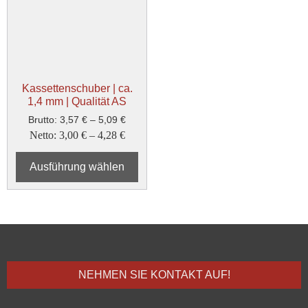
Kassettenschuber | ca.
1,4 mm | Qualität AS
Brutto:
3,57
€
–
5,09
€
Netto:
3,00
€
–
4,28
€
Ausführung wählen
NEHMEN SIE KONTAKT AUF!