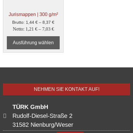
Jurismappen | 300 g/m²
Brutto:
1,44
€
–
8,37
€
Netto:
1,21
€
–
7,03
€
Ausführung wählen
NEHMEN SIE KONTAKT AUF!
TÜRK GmbH
Rudolf-Diesel-Straße 2
31582 Nienburg/Weser