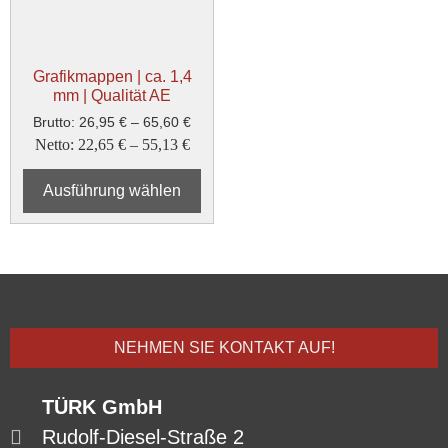
Grafikmappen | ca. 1,4
mm | Qualität AE
Brutto:
26,95
€
–
65,60
€
Netto:
22,65
€
–
55,13
€
Ausführung wählen
NEHMEN SIE KONTAKT AUF!
TÜRK GmbH
Rudolf-Diesel-Straße 2