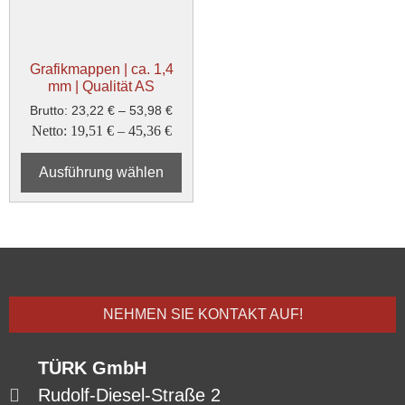
Grafikmappen | ca. 1,4
mm | Qualität AS
Brutto:
23,22
€
–
53,98
€
Netto:
19,51
€
–
45,36
€
Ausführung wählen
NEHMEN SIE KONTAKT AUF!
TÜRK GmbH
Rudolf-Diesel-Straße 2