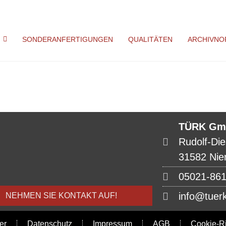
SONDERANFERTIGUNGEN
QUALITÄTEN
ARCHIVNO
TÜRK Gm
Rudolf-Die
31582 Nie
05021-86
info@tuer
NEHMEN SIE KONTAKT AUF!
er
Datenschutz
Impressum
AGB
Cookie-Ri