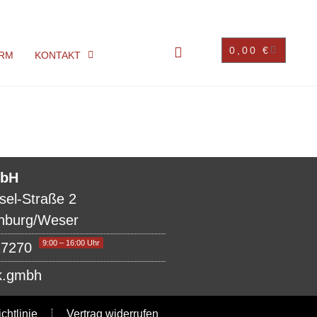
0,00
€
RM
KONTAKT
bH
sel-Straße 2
nburg/Weser
9:00 – 16:00 Uhr
17270
k.gmbh
chtlinie
Vertrag widerrufen